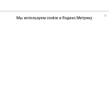
Мы используем cookie и Яндекс.Метрику.
МО
С
С
ИЛИНГ
натяжные потолки в Москве и области
+7 (499) 643-54-99