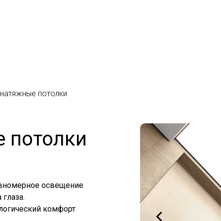
+7 499 643-5
 с 2003 года.
оскве и МО.
Ежедневно: с 8:00 до
натяжные потолки
 потолки
авномерное освещение
 глаза.
логический комфорт