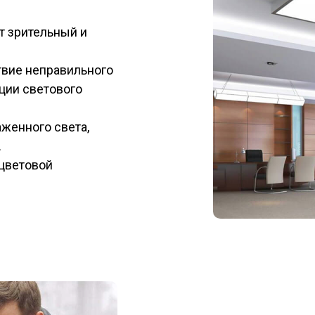
т зрительный и
вие неправильного
ции светового
женного света,
.
цветовой