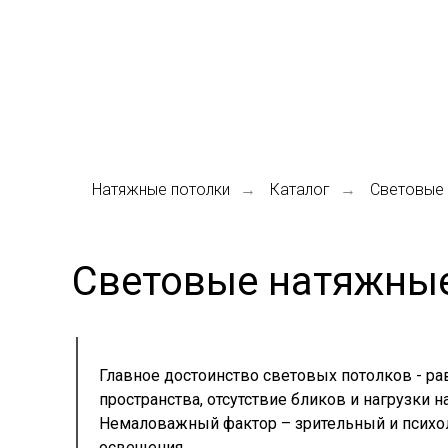
МО
С
С
ИЛИНГ
Устанавливаем
Работаем по М
Натяжные потолки нового поколения
Натяжные потолки
Каталог
Световые 
→
→
Световые натяжные
Главное достоинство световых потолков - р
пространства, отсутствие бликов и нагрузки на
Немаловажный фактор – зрительный и психо
освещения.