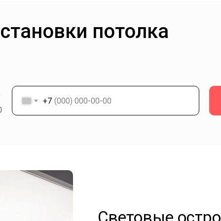
установки потолка
+7
0
Световые остр