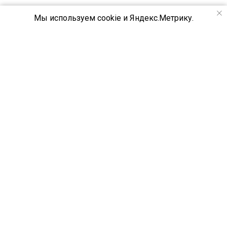
Мы используем cookie и Яндекс.Метрику.
МО
С
С
ИЛИНГ
натяжные потолки в Москве и области
+7 (499) 643-54-99